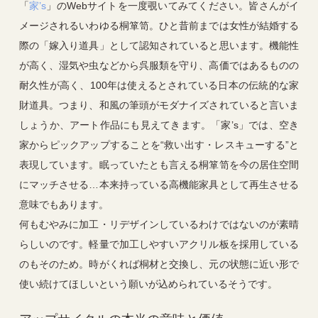
「
家’s
」のWebサイトを一度覗いてみてください。皆さんがイ
メージされるいわゆる桐箪笥。ひと昔前までは女性が結婚する
際の「嫁入り道具」として認知されていると思います。機能性
が高く、湿気や虫などから呉服類を守り、高価ではあるものの
耐久性が高く、100年は使えるとされている日本の伝統的な家
財道具。つまり、和風の筆頭がモダナイズされていると言いま
しょうか、アート作品にも見えてきます。「家’s」では、空き
家からピックアップすることを“救い出す・レスキューする”と
表現しています。眠っていたとも言える桐箪笥を今の居住空間
にマッチさせる…本来持っている高機能家具として再生させる
意味でもあります。
何もむやみに加工・リデザインしているわけではないのが素晴
らしいのです。軽量で加工しやすいアクリル板を採用している
のもそのため。時がくれば桐材と交換し、元の状態に近い形で
使い続けてほしいという願いが込められているそうです。