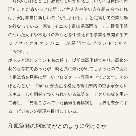
「時代の流れとともに必要なものが変化していくのは自然の摂
理だ。ただ古いモノに新しい考え方や使い方を組み合わせれ
ば、実は本当に新しいモノが生まれる。」と定義して企業活動
を行なっている「家’s（イエス｜富山県高岡市）」。骨董価値
のないたんすや木彫りの熊などを価値化する事業を展開するア
ップサイクルカンパニーが展開するブランドである
「P/OP」。
ポップと読むブランド名の通り、以前は高価値であり、高嶺の
花的な存在であったが、時と共に煙たがれてしまったのであろ
う桐箪笥を見事に新しいプロダクトへ昇華させています。その
ほとんどが、「家’s」が拠点を構える富山県内の空き家からレ
スキューした桐材でつくられている箪笥を、アクリル板を用い
て再生。「見過ごされていた価値を再構築し、世界を豊かにす
る」ビジョンの実現を目指している。
和風筆頭の桐箪笥がどのように化けるか