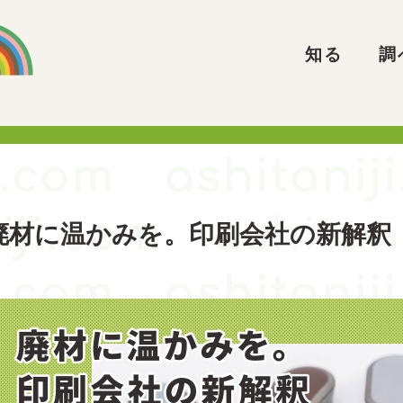
知る
調
廃材に温かみを。印刷会社の新解釈「