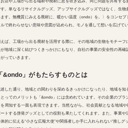
〈お店や工場から出る端材や廃材に息を吹き込み、同じ問題を共有する
です。単なるリサイクルグッズ、アップサイクルグッズではなく、生物
みます。無機質にみえる廃材に、暖かい温度（ondo）を。〉をコンセ
クルで終わらせない意味や意図が込められ、モノを通して想いを広げて
例えば、工場から出る廃材を活用する際に、その地域の生物をモチーフ
社が地域に深く結びつくきっかけにもなり、自社の事業の安全性の再確
ながっていきます。
「&ondo」がもたらすものとは
先述した通り、地域との関わりを深めるきっかけになったり、地域を知
にとってのメリットも「&ondo」には含めれています。その企業のブ
さを周知する一面も表現できます。当然ながら、社会貢献となる地域や社
ポートする啓発グッズとしての役割も果たしてくれます。また、事業や
具体的に伝える“小さな広報大使”や関係者しか手に入れられない“推しグ