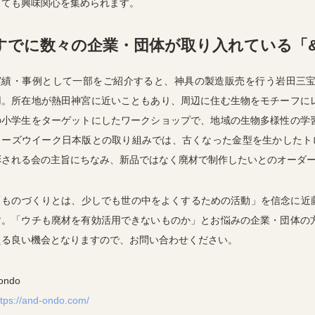
しても興味関心を集められます。
すでに数々の企業・団体が取り入れている「&o
実績・事例として一部をご紹介すると、神具の製造販売を行う岩田三
用。所在地が熱田神宮に近いこともあり、周辺に住む生物をモチーフに
の小学生をターゲットにしたワークショップで、地域の生物多様性の学
ューズウイーク日本版との取り組みでは、古くなった金型を生かしたトロ
彰される会の主旨にちなみ、新品ではなく廃材で制作したいとのオーダ
「ものづくりとは、少しでも世の中をよくするための活動」を信念に近藤
す。「ウチも廃材を有効活用できないものか」とお悩みの企業・団体の
える良い機会となりますので、お問い合わせください。
ondo
ttps://and-ondo.com/