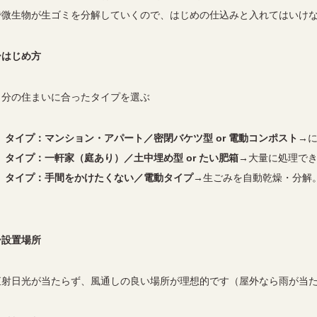
で微生物が生ゴミを分解していくので、はじめの仕込みと入れてはいけ
ーはじめ方
自分の住まいに合ったタイプを選ぶ
タイプ：マンション・アパート／密閉バケツ型 or 電動コンポスト
→
タイプ：一軒家（庭あり）／土中埋め型 or たい肥箱
→大量に処理で
タイプ：手間をかけたくない／電動タイプ
→生ごみを自動乾燥・分解
ー設置場所
直射日光が当たらず、風通しの良い場所が理想的です（屋外なら雨が当