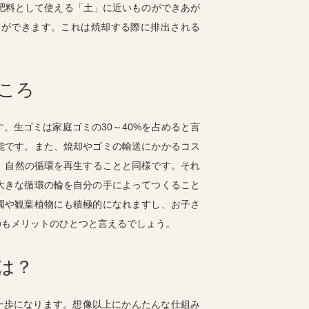
肥料として使える「土」に近いものができあが
とができます。これは焼却する際に排出される
ころ
す。生ゴミは家庭ゴミの
30
～
40%
を占めると言
能です。また、焼却やゴミの輸送にかかるコス
、自然の循環を再生することと同様です。それ
大きな循環の輪を自分の手によってつくること
園や観葉植物にも積極的になれますし、お子さ
のもメリットのひとつと言えるでしょう。
は？
一歩になります。想像以上にかんたんな仕組み