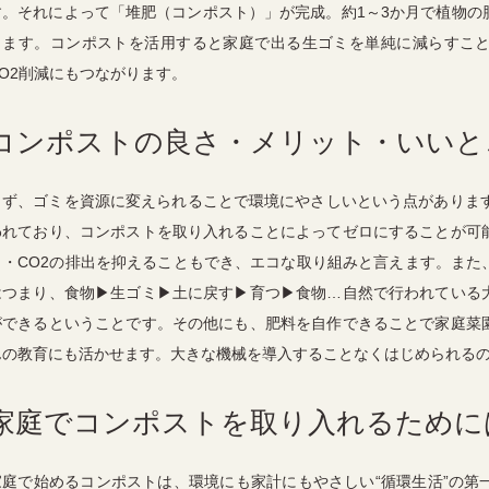
す。それによって「堆肥（コンポスト）」が完成。約
1
～
3
か月で植物の
ります。コンポストを活用すると家庭で出る生ゴミを単純に減らすこ
O2
削減にもつながります。
コンポストの良さ・メリット・いいと
まず、ゴミを資源に変えられることで環境にやさしいという点がありま
われており、コンポストを取り入れることによってゼロにすることが可
ト・
CO2
の排出を抑えることもでき、エコな取り組みと言えます。また
はつまり、食物
▶
生ゴミ
▶
土に戻す
▶
育つ
▶
食物
…
自然で行われている
ができるということです。その他にも、肥料を自作できることで家庭菜
んの教育にも活かせます。大きな機械を導入することなくはじめられる
家庭でコンポストを取り入れるために
家庭で始めるコンポストは、環境にも家計にもやさしい“循環生活”の第