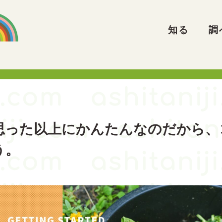
知る
調
思った以上にかんたんなのだから、
う。